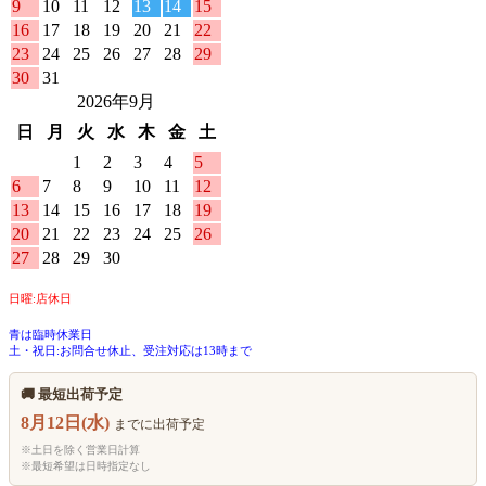
9
10
11
12
13
14
15
16
17
18
19
20
21
22
23
24
25
26
27
28
29
30
31
2026年9月
日
月
火
水
木
金
土
1
2
3
4
5
6
7
8
9
10
11
12
13
14
15
16
17
18
19
20
21
22
23
24
25
26
27
28
29
30
日曜:店休日
青は臨時休業日
土・祝日:お問合せ休止、受注対応は13時まで
🚚 最短出荷予定
8月12日(水)
までに出荷予定
※土日を除く営業日計算
※最短希望は日時指定なし