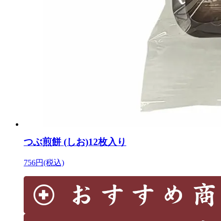
つぶ煎餅 (しお)12枚入り
756円(税込)