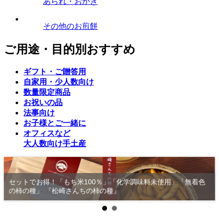
あられ・おかき
その他のお煎餅
ご用途・目的別おすすめ
ギフト・ご贈答用
自家用・少人数向け
数量限定商品
お祝いの品
法事向け
お子様とご一緒に
オフィスなど
大人数向け手土産
堅焼きで厚みのある生地は噛むほどに、醤油の香ばしさ
」「無着色
味わい深く、うるち米の美味しさをお楽しみいただける
加本丸 醤油 5枚入り」