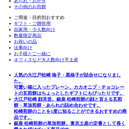
あられ・おかき
その他のお煎餅
ご用途・目的別おすすめ
ギフト・ご贈答用
自家用・少人数向け
数量限定商品
お祝いの品
法事向け
お子様とご一緒に
オフィスなど大人数向け手土産
人気の大江戸松崎 格子・黒格子が詰合せになりまし
た。
可愛い箱に入ったプレーン、カカオニブ・チョコレー
トの瓦煎餅はちょっとしたギフトにもぴったりです。
大江戸松崎 顔見世。銀座 松崎煎餅の顔と言える瓦煎
餅・草加煎餅・あられの詰め合わせです。
松崎煎餅のことを1度に知ることができるおすすめの商
品です。
銀座 松崎煎餅の草加煎餅。東京土産の定番として長く