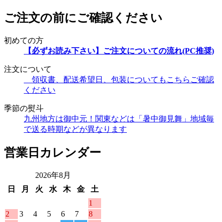
ご注文の前にご確認ください
初めての方
【必ずお読み下さい】ご注文についての流れ(PC推奨)
注文について
領収書、配送希望日、包装についてもこちらご確認
ください
季節の熨斗
九州地方は御中元！関東などは「暑中御見舞」地域毎
で送る時期などが異なります
営業日カレンダー
2026年8月
日
月
火
水
木
金
土
1
2
3
4
5
6
7
8